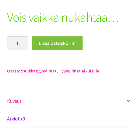
Toimitusehdot
Vois vaikka nukahtaa…
Maksuehdot
Registration
Vois
Lisää ostoskoriin
vaikka
nukahtaa...
määrä
Osastot:
Kukkatyynyliinat
,
Tyynyliinat aikuisille
Kuvaus
Arviot (0)