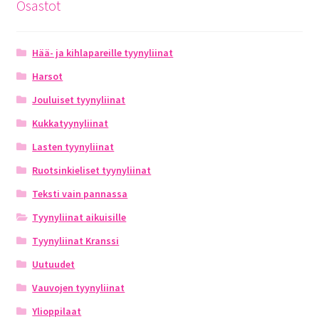
Osastot
Hää- ja kihlapareille tyynyliinat
Harsot
Jouluiset tyynyliinat
Kukkatyynyliinat
Lasten tyynyliinat
Ruotsinkieliset tyynyliinat
Teksti vain pannassa
Tyynyliinat aikuisille
Tyynyliinat Kranssi
Uutuudet
Vauvojen tyynyliinat
Ylioppilaat