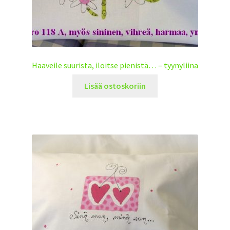
Haaveile suurista, iloitse pienistä… – tyynyliina
Lisää ostoskoriin