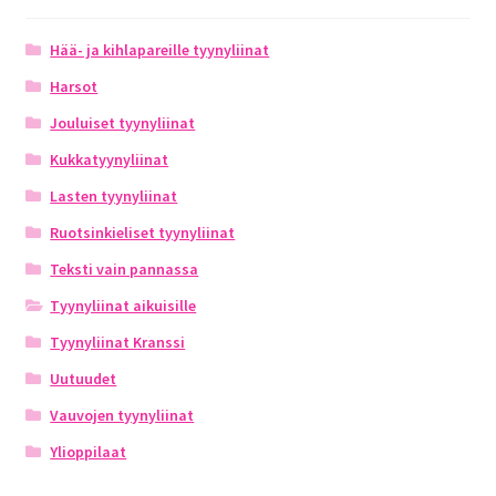
Hää- ja kihlapareille tyynyliinat
Harsot
Jouluiset tyynyliinat
Kukkatyynyliinat
Lasten tyynyliinat
Ruotsinkieliset tyynyliinat
Teksti vain pannassa
Tyynyliinat aikuisille
Tyynyliinat Kranssi
Uutuudet
Vauvojen tyynyliinat
Ylioppilaat