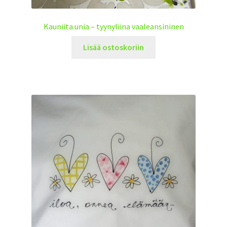
Kauniita unia – tyynyliina vaaleansininen
Lisää ostoskoriin