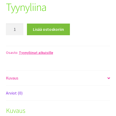
Tyynyliina
Toimitusehdot
Maksuehdot
Tyynyliina
Lisää ostoskoriin
Registration
määrä
Osasto:
Tyynyliinat aikuisille
Kuvaus
Arviot (0)
Kuvaus