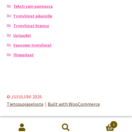
Teksti vain pannassa
Tyynyliinat aikuisille
Tyynyliinat Kranssi
Uutuudet
Vauvojen tyynyliinat
Ylioppilaat
© JUJULIINI 2026
Tietosuojaseloste
Built with WooCommerce
.
0
Etsi:
Haku