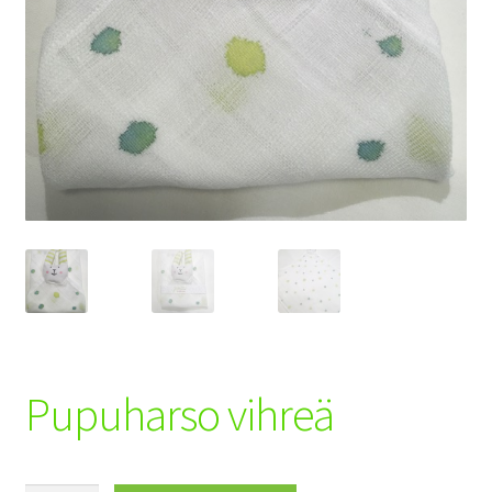
Toimitusehdot
Maksuehdot
Registration
Pupuharso vihreä