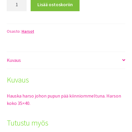
Pupuharso
Lisää ostoskoriin
vihreä
määrä
Osasto:
Harsot
Kuvaus
Kuvaus
Hauska harso johon pupun pää kiinniommeltuna. Harson
koko 35×40.
Tutustu myös