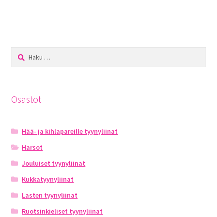
Haku:
Osastot
Hää- ja kihlapareille tyynyliinat
Harsot
Jouluiset tyynyliinat
Kukkatyynyliinat
Lasten tyynyliinat
Ruotsinkieliset tyynyliinat