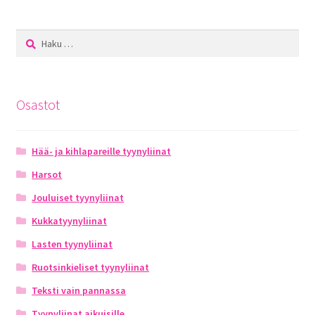
Haku:
Osastot
Hää- ja kihlapareille tyynyliinat
Harsot
Jouluiset tyynyliinat
Kukkatyynyliinat
Lasten tyynyliinat
Ruotsinkieliset tyynyliinat
Teksti vain pannassa
Tyynyliinat aikuisille