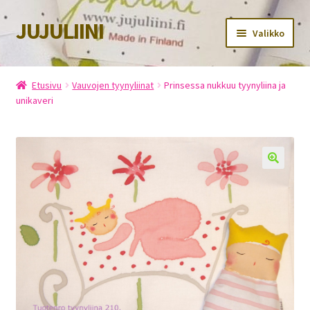
JUJULIINI
Siirry
Siirry
Valikko
navigointiin
sisältöön
Etusivu
Etusivu
Vauvojen tyynyliinat
Prinsessa nukkuu tyynyliina ja
unikaveri
Kauppa
Ostoskori
Kassa
Oma tili
Tietosuojaseloste
Yhteystiedot