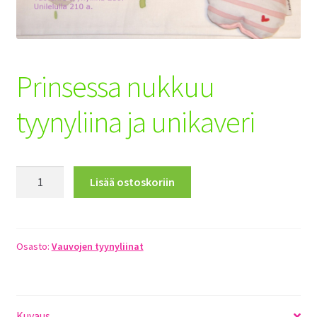
Toimitusehdot
Maksuehdot
Prinsessa nukkuu
Registration
tyynyliina ja unikaveri
Prinsessa
Lisää ostoskoriin
nukkuu
tyynyliina
ja
unikaveri
Osasto:
Vauvojen tyynyliinat
määrä
Kuvaus