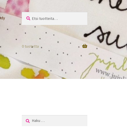
Etsi:
Haku
idy
0 tuotetta
Haku: