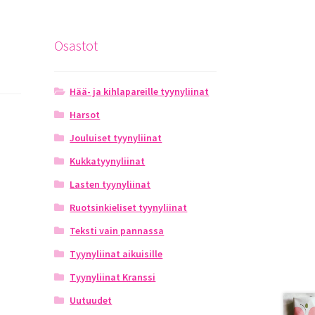
Osastot
Hää- ja kihlapareille tyynyliinat
Harsot
Jouluiset tyynyliinat
Kukkatyynyliinat
Lasten tyynyliinat
Ruotsinkieliset tyynyliinat
Teksti vain pannassa
Tyynyliinat aikuisille
Tyynyliinat Kranssi
Uutuudet