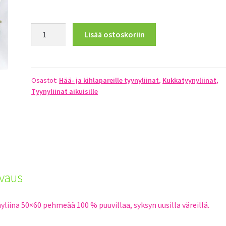
Kauniita
Lisää ostoskoriin
unia
määrä
Osastot:
Hää- ja kihlapareille tyynyliinat
,
Kukkatyynyliinat
,
Tyynyliinat aikuisille
vaus
yliina 50×60 pehmeää 100 % puuvillaa, syksyn uusilla väreillä.