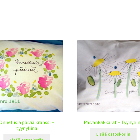
Onnellisia päiviä kranssi –
Päivänkakkarat – Tyynylii
tyynyliina
Lisää ostoskoriin
Lisää ostoskoriin