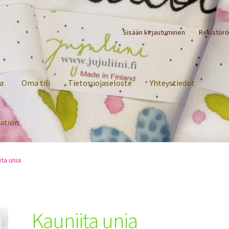
Sisään kirjautuminen
Rekistörö
a
Oma tili
Tietosuojaseloste
Yhteystiedot
ration
ita unia
Kauniita unia