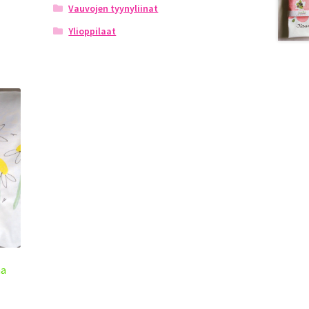
Vauvojen tyynyliinat
Ylioppilaat
na