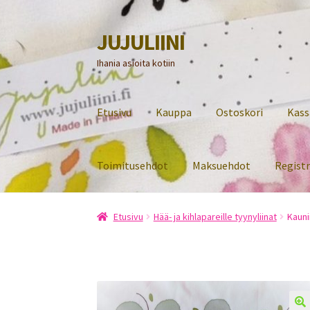
JUJULIINI
Siirry
Siirry
navigointiin
sisältöön
Ihania asioita kotiin
Etusivu
Kauppa
Ostoskori
Kass
Toimitusehdot
Maksuehdot
Regist
Etusivu
Hää- ja kihlapareille tyynyliinat
Kauni