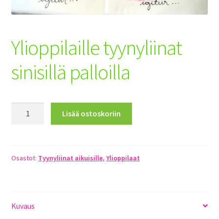
Toimitusehdot
Maksuehdot
Ylioppilaille tyynyliinat
Registration
sinisillä palloilla
Ylioppilaille
Lisää ostoskoriin
tyynyliinat
sinisillä
palloilla
määrä
Osastot:
Tyynyliinat aikuisille
,
Ylioppilaat
Kuvaus