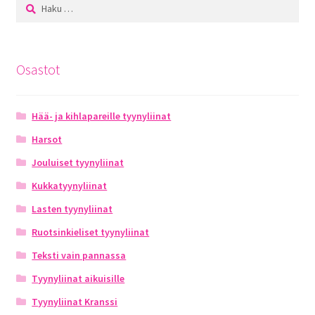
Haku:
Osastot
Hää- ja kihlapareille tyynyliinat
Harsot
Jouluiset tyynyliinat
Kukkatyynyliinat
Lasten tyynyliinat
Ruotsinkieliset tyynyliinat
Teksti vain pannassa
Tyynyliinat aikuisille
Tyynyliinat Kranssi