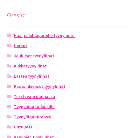
Osastot
Hää- ja kihlapareille tyynyliinat
Harsot
Jouluiset tyynyliinat
Kukkatyynyliinat
Lasten tyynyliinat
Ruotsinkieliset tyynyliinat
Teksti vain pannassa
Tyynyliinat aikuisille
Tyynyliinat Kranssi
Uutuudet
Vauvojen tyynyliinat