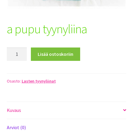
Toimitusehdot
Maksuehdot
a pupu tyynyliina
Registration
a
Lisää ostoskoriin
pupu
tyynyliina
määrä
Osasto:
Lasten tyynyliinat
Kuvaus
Arviot (0)