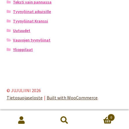
Teksti vain pannassa
Tyynyliinat aikuisille
Tyynyliinat Kranssi
Uutuudet
Vauvojen tyynyliinat
Ylioppilaat
© JUJULIINI 2026
Tietosuojaseloste
Built with WooCommerce
.
0
Etsi:
Haku