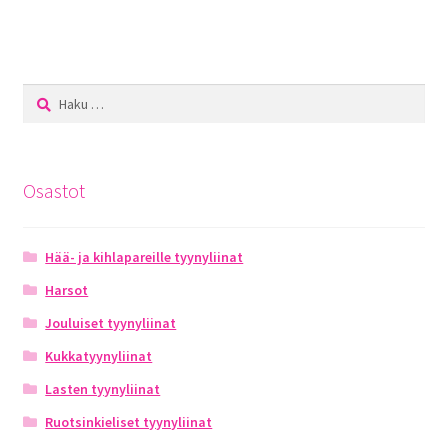
Haku:
Osastot
Hää- ja kihlapareille tyynyliinat
Harsot
Jouluiset tyynyliinat
Kukkatyynyliinat
Lasten tyynyliinat
Ruotsinkieliset tyynyliinat