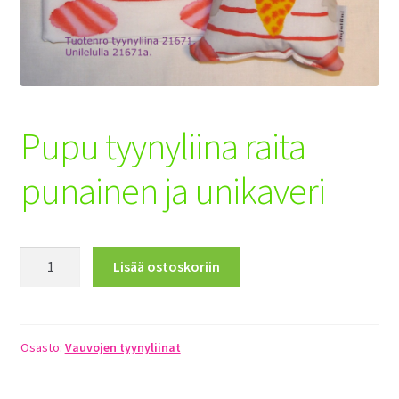
Toimitusehdot
Maksuehdot
Registration
Pupu tyynyliina raita
punainen ja unikaveri
Pupu
Lisää ostoskoriin
tyynyliina
raita
punainen
ja
Osasto:
Vauvojen tyynyliinat
unikaveri
määrä