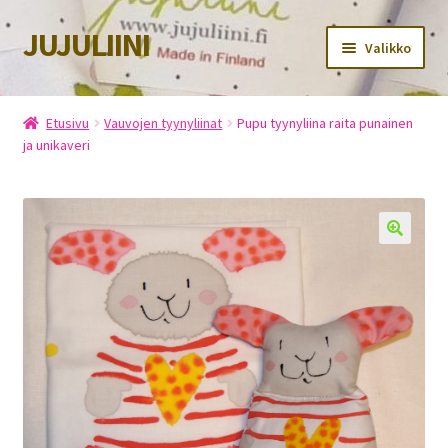
JUJULIINI
Siirry
Siirry
Valikko
navigointiin
sisältöön
Etusivu
Etusivu
Vauvojen tyynyliinat
Pupu tyynyliina raita punainen
ja unikaveri
Kauppa
Ostoskori
Kassa
Oma tili
Tietosuojaseloste
Yhteystiedot