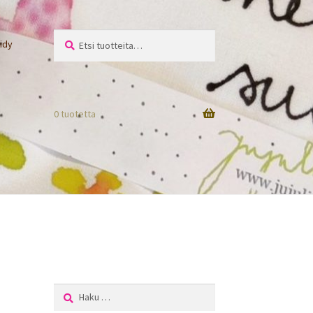
Etsi:
Haku
idy
0 tuotetta
Haku: