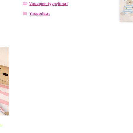
Vauvojen tyynyliinat
Ylioppilaat
ri