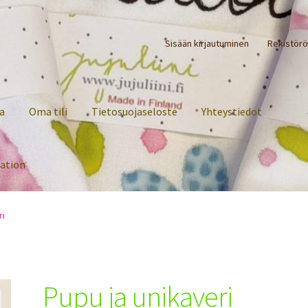
Sisään kirjautuminen
Rekistörö
a
Oma tili
Tietosuojaseloste
Yhteystiedot
ration
ri
Pupu ja unikaveri