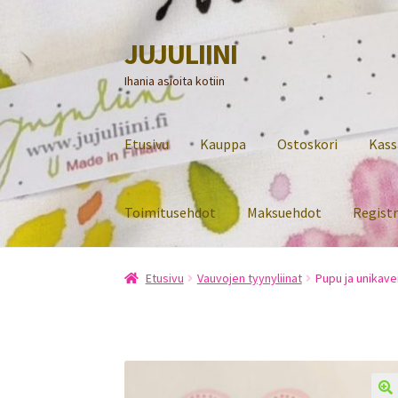
JUJULIINI
Siirry
Siirry
navigointiin
sisältöön
Ihania asioita kotiin
Etusivu
Kauppa
Ostoskori
Kass
Toimitusehdot
Maksuehdot
Regist
Etusivu
Vauvojen tyynyliinat
Pupu ja unikave