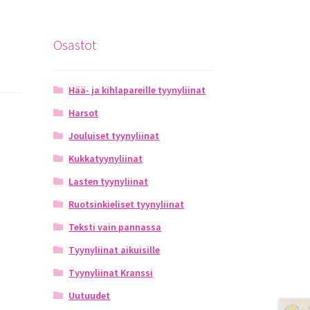
Osastot
Hää- ja kihlapareille tyynyliinat
Harsot
Jouluiset tyynyliinat
Kukkatyynyliinat
Lasten tyynyliinat
Ruotsinkieliset tyynyliinat
Teksti vain pannassa
Tyynyliinat aikuisille
Tyynyliinat Kranssi
Uutuudet