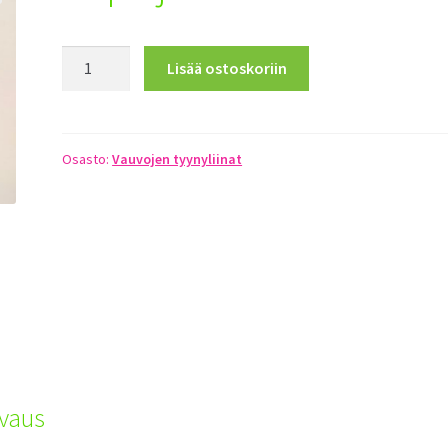
Pupu
Lisää ostoskoriin
ja
unikaveri
määrä
Osasto:
Vauvojen tyynyliinat
vaus