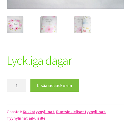
Toimitusehdot
Maksuehdot
Registration
Lyckliga dagar
Lyckliga
Lisää ostoskoriin
dagar
määrä
Osastot:
Kukkatyynyliinat
,
Ruotsinkieliset tyynyliinat
,
Tyynyliinat aikuisille