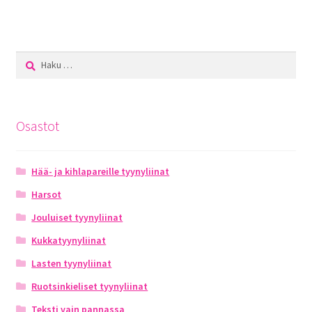
Haku:
Osastot
Hää- ja kihlapareille tyynyliinat
Harsot
Jouluiset tyynyliinat
Kukkatyynyliinat
Lasten tyynyliinat
Ruotsinkieliset tyynyliinat
Teksti vain pannassa