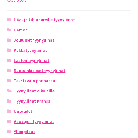
Hää- ja kihlapareille tyynyliinat
Harsot
Jouluiset tyynyliinat
Kukkatyynyliinat
Lasten tyynyliinat
Ruotsinkieliset tyynyliinat
Teksti vain pannassa
Tyynyliinat aikuisille
Tyynyliinat Kranssi
Uutuudet
Vauvojen tyynyliinat
Ylioppilaat