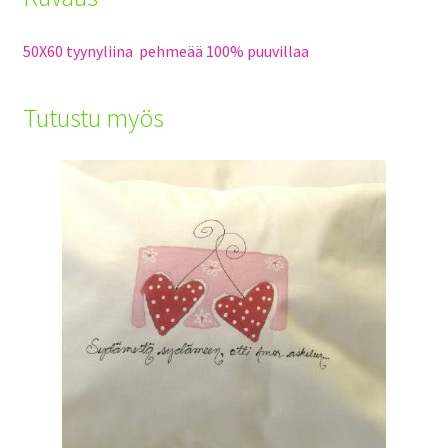
50X60 tyynyliina pehmeää 100% puuvillaa
Tutustu myös