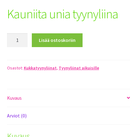
Toimitusehdot
Kauniita unia tyynyliina
Maksuehdot
Kauniita
Registration
Lisää ostoskoriin
unia
tyynyliina
määrä
Osastot:
Kukkatyynyliinat
,
Tyynyliinat aikuisille
Kuvaus
Arviot (0)
Kuvaus