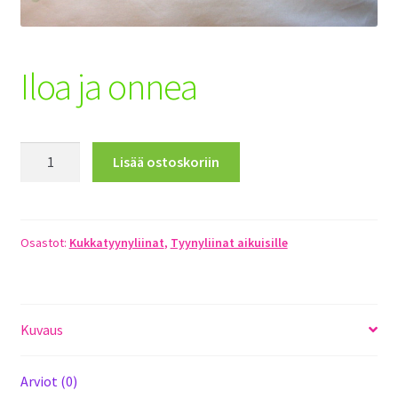
Toimitusehdot
Maksuehdot
Iloa ja onnea
Registration
Iloa
Lisää ostoskoriin
ja
onnea
määrä
Osastot:
Kukkatyynyliinat
,
Tyynyliinat aikuisille
Kuvaus
Arviot (0)