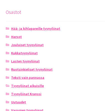
Osastot
Hää- ja kihlapareille tyynyliinat
Harsot
Jouluiset tyynyliinat
Kukkatyynyliinat
Lasten tyynyliinat
Ruotsinkieliset tyynyliinat
Teksti vain pannassa
Tyynyliinat aikuisille
Tyynyliinat Kranssi
Uutuudet
Vauvojen tyynyliinat