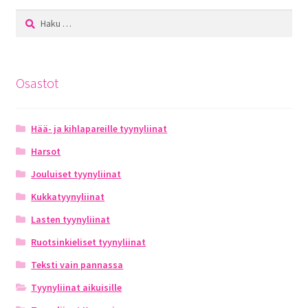
Haku:
Osastot
Hää- ja kihlapareille tyynyliinat
Harsot
Jouluiset tyynyliinat
Kukkatyynyliinat
Lasten tyynyliinat
Ruotsinkieliset tyynyliinat
Teksti vain pannassa
Tyynyliinat aikuisille