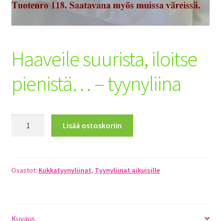
Toimitusehdot
Maksuehdot
Haaveile suurista, iloitse
Registration
pienistä… – tyynyliina
Haaveile
Lisää ostoskoriin
suurista,
iloitse
pienistä...
-
Osastot:
Kukkatyynyliinat
,
Tyynyliinat aikuisille
tyynyliina
määrä
Kuvaus