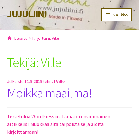
JUJULIINI
Siirry
Siirry
Valikko
navigointiin
sisältöön
Etusivu
Etusivu
Kirjoittaja: Ville
Kauppa
Tekijä:
Ville
Ostoskori
Kassa
Julkaistu
11.9.2019
tehnyt
Ville
Moikka maailma!
Oma tili
Tietosuojaseloste
Tervetuloa WordPressiin. Tämä on ensimmäinen
artikkelisi. Muokkaa sitä tai poista se ja aloita
Yhteystiedot
kirjoittamaan!