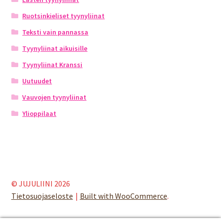
Ruotsinkieliset tyynyliinat
Teksti vain pannassa
Tyynyliinat aikuisille
Tyynyliinat Kranssi
Uutuudet
Vauvojen tyynyliinat
Ylioppilaat
© JUJULIINI 2026
Tietosuojaseloste
Built with WooCommerce
.