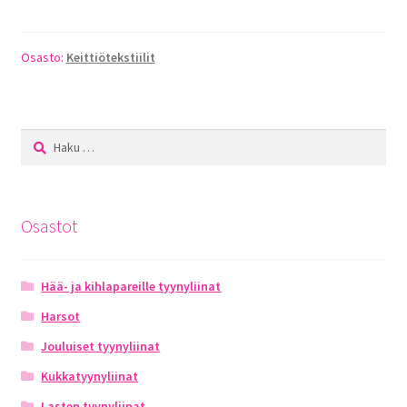
Toimitusehdot
Osasto:
Keittiötekstiilit
Maksuehdot
Registration
Haku:
Osastot
Hää- ja kihlapareille tyynyliinat
Harsot
Jouluiset tyynyliinat
Kukkatyynyliinat
Lasten tyynyliinat